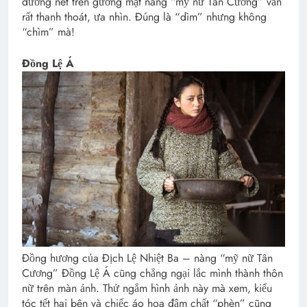
đường nét trên gương mặt nàng “mỹ nữ Tân Cương” vẫn
rất thanh thoát, ưa nhìn. Đúng là “dìm” nhưng không
“chìm” mà!
Đồng Lệ Á
Đồng hương của Địch Lệ Nhiệt Ba – nàng “mỹ nữ Tân
Cương” Đồng Lệ Á cũng chẳng ngại lắc mình thành thôn
nữ trên màn ảnh. Thử ngắm hình ảnh này mà xem, kiểu
tóc tết hai bên và chiếc áo hoa đậm chất “phèn” cũng