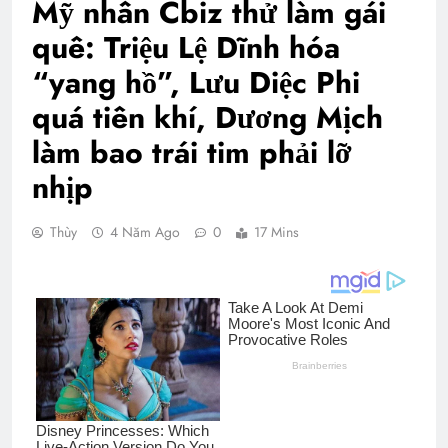
Mỹ nhân Cbiz thử làm gái
quê: Triệu Lệ Dĩnh hóa
“yang hồ”, Lưu Diệc Phi
quá tiên khí, Dương Mịch
làm bao trái tim phải lỡ
nhịp
Thùy
4 Năm Ago
0
17 Mins