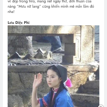
vẻ đẹp trong trẻo, mang nét ngây thơ, đơn thuần của
nàng “Mưu nữ lang” cũng khiến mình mê mẩn lắm đó
nha!
Lưu Diệc Phi