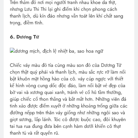
Trên thảm đỏ nơi mọi người tranh nhau khoe da thịt,
nhưng Lưu Thi Thi lại ghi điểm khi chọn phong cách
thanh lịch, dù kín đáo nhưng vẫn toát lên khí chất sang
trọng, điềm tĩnh.
6. Dương Tử
Chiếc váy màu đỏ tía cùng màu son đỏ của Dương Tử
chọn thật quý phái và thanh lịch, màu sắc rực rỡ làm nổi
bật khuôn mặt hồng hào của cô. váy cúp ngực với thiết
kế hình vòng cung dốc độc đáo, làm nổi bật vẻ đẹp của
bờ vai và xương quai xanh, tránh vẻ cổ hủ tầm thường,
giúp chiếc cổ thon thẳng và bắt mắt hơn. Những viên đá
tinh xảo được điểm xuyết ở những khoảng trống giữa các
đường nếpp trên thân váy giống như những ngôi sao và
giọt sương, lấp lánh. Tóc cô được buộc cao, đôi khuyên
tai tua rua đung đưa bên cạnh hàm dưới khiến cô thạt
thanh tú và rất quyến rũ.