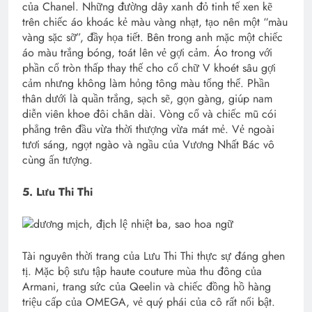
của Chanel. Những đường dây xanh đỏ tinh tế xen kẽ
trên chiếc áo khoác kẻ màu vàng nhạt, tạo nên một “màu
vàng sặc sỡ”, đầy họa tiết. Bên trong anh mặc một chiếc
áo màu trắng bóng, toát lên vẻ gợi cảm. Áo trong với
phần cổ tròn thấp thay thế cho cổ chữ V khoét sâu gợi
cảm nhưng không làm hỏng tông màu tổng thể. Phần
thân dưới là quần trắng, sạch sẽ, gọn gàng, giúp nam
diễn viên khoe đôi chân dài. Vòng cổ và chiếc mũ cói
phẳng trên đầu vừa thời thượng vừa mát mẻ. Vẻ ngoài
tươi sáng, ngọt ngào và ngầu của Vương Nhất Bác vô
cùng ấn tượng.
5. Lưu Thi Thi
Tài nguyên thời trang của Lưu Thi Thi thực sự đáng ghen
tị. Mặc bộ sưu tập haute couture mùa thu đông của
Armani, trang sức của Qeelin và chiếc đồng hồ hàng
triệu cấp của OMEGA, vẻ quý phái của cô rất nổi bật.