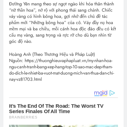
Đường Yên mang theo sự ngọt ngào khi hóa thân thành
“nữ thần hoa”, nở rộ với phong thái sang chảnh. Chiếc
váy vàng có hình bông hoa, gợi nhớ đến chủ đề tác
phẩm mới “Những bông hoa” của cô. Váy đầy nụ hoa
mềm mại và ba chiều, mỗi cánh hoa độc đáo đều có kết
cấu mạ vàng, sang trọng và rực rỡ cho dù bạn nhìn từ
góc độ nào.
Hoàng Anh (Theo Thương Hiệu và Pháp Luật)
Nguồn: https://thuonghieuvaphapluat.vn/my-nhan-hoa-
ngu-canh-tranh-bang-xep-hang-top-10-sao-mac-dep-tham-
do-dich-le-nhiet-ba-vuot-mat-duong-mich-van-thua-dan-chi-
nay-vz81703.html