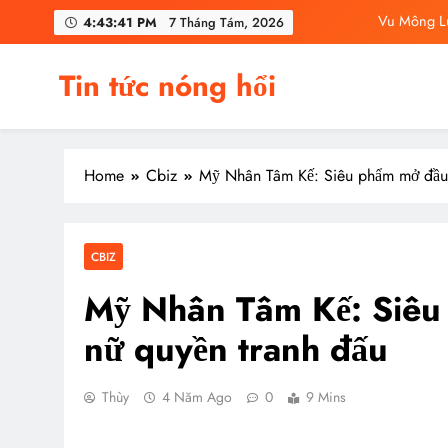
Skip
Vu Mông Lu
4:43:43 PM
7 Tháng Tám, 2026
to
content
Vu M
Tin tức nóng hổi
C
Vu Mông Lu
Home
Cbiz
Mỹ Nhân Tâm Kế: Siêu phẩm mở đầu 
Vu Mông Lu
Vu M
CBIZ
C
Mỹ Nhân Tâm Kế: Siêu 
nữ quyền tranh đấu
Thùy
4 Năm Ago
0
9 Mins