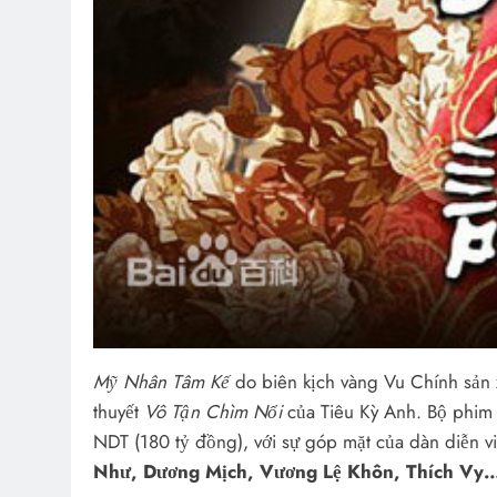
Mỹ Nhân Tâm Kế
do biên kịch vàng Vu Chính sản 
thuyết
Vô Tận Chìm Nổi
của Tiêu Kỳ Anh. Bộ phim đ
NDT (180 tỷ đồng), với sự góp mặt của dàn diễn v
Như, Dương Mịch, Vương Lệ Khôn, Thích Vy