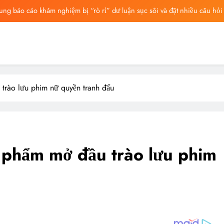
ng mất ngày ‘Huyết Nguyệt’, nghi Uông Du Cầm ‘hại’, bằng chứng bị lộ!
ông Lung từng ra tín hiệu cầu cứu trên livestream, mẹ đến công ty quậy?
ông bố tin nhắn cuối cùng của Vu Mông Lung, vừa đau xót vừa phẫn nộ
ng báo cáo khám nghiệm bị “rò rỉ” dư luận sục sôi và đặt nhiều câu hỏi
trào lưu phim nữ quyền tranh đấu
ng mất ngày ‘Huyết Nguyệt’, nghi Uông Du Cầm ‘hại’, bằng chứng bị lộ!
ông Lung từng ra tín hiệu cầu cứu trên livestream, mẹ đến công ty quậy?
ông bố tin nhắn cuối cùng của Vu Mông Lung, vừa đau xót vừa phẫn nộ
phẩm mở đầu trào lưu phim