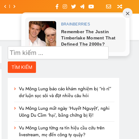
Tìm
kiếm
cho:
Vu Mông Lung báo cáo khám nghiệm bị “rò rỉ”
dư luận sục sôi và đặt nhiều câu hỏi
Vu Mông Lung mất ngày ‘Huyết Nguyệt’, nghi
Uông Du Cầm ‘hại’, bằng chứng bị lộ!
Vu Mông Lung từng ra tín hiệu cầu cứu trên
livestream, mẹ đến công ty quậy?