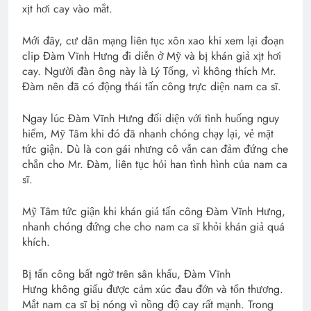
xịt hơi cay vào mắt.
Mới đây, cư dân mạng liên tục xôn xao khi xem lại đoạn
clip Đàm Vĩnh Hưng đi diễn ở Mỹ và bị khán giả xịt hơi
cay. Người đàn ông này là Lý Tống, vì không thích Mr.
Đàm nên đã có động thái tấn công trực diện nam ca sĩ.
Ngay lúc Đàm Vĩnh Hưng đối diện với tình huống nguy
hiểm, Mỹ Tâm khi đó đã nhanh chóng chạy lại, vẻ mặt
tức giận. Dù là con gái nhưng cô vẫn can đảm đứng che
chắn cho Mr. Đàm, liên tục hỏi han tình hình của nam ca
sĩ.
Mỹ Tâm tức giận khi khán giả tấn công Đàm Vĩnh Hưng,
nhanh chóng đứng che cho nam ca sĩ khỏi khán giả quá
khích.
Bị tấn công bất ngờ trên sân khấu, Đàm Vĩnh
Hưng không giấu được cảm xúc đau đớn và tổn thương.
Mắt nam ca sĩ bị nóng vì nồng độ cay rất mạnh. Trong