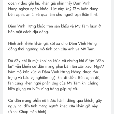
đoạn video ghi lại, khán giả nhìn thấy Đàm Vĩnh
Hưng nghẹn ngào khóc. Lúc này, Mỹ Tâm luôn đứng
bên cạnh, an ủi và qua tâm cho người bạn thân thiết.
Đàm Vĩnh Hưng khóc trên sân khấu và Mỹ Tâm luôn ở
bên một cách dịu dàng.
Hình ảnh khiến khán giả xót xa cho Đàm Vĩnh Hưng
đồng thời ngưỡng mộ tình bạn của anh và Mỹ Tâm.
Dù đây chỉ là một khoảnh khắc cũ nhưng khi được “đào
lại” vẫn khiến cư dân mạng phải bàn tán xôn xao. Người
hâm mộ bức xúc vì Đàm Vĩnh Hưng không được tôn
trọng và bảo vệ nghiêm ngặt khi đi diễn. Bên cạnh đó,
fan cũng khen ngợi phản ứng của Mỹ Tâm khi chứng
kiến giọng ca Nửa vầng trăng gặp sự cố.
Cư dân mạng phẫn nộ trước hành động quá khích, gây
nguy hại đến tính mạng người khác của khán giả này.
(Ảnh: Chụp màn hình)