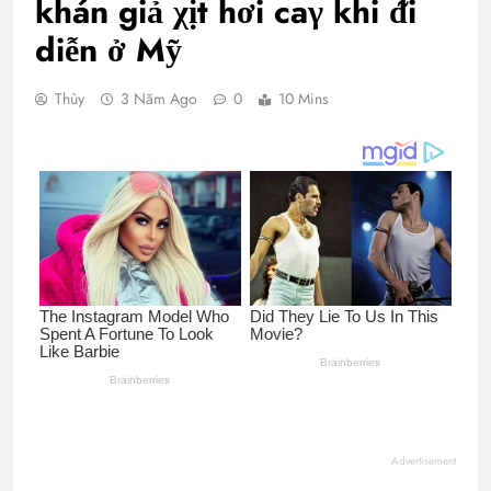
khán giả χịt hơi caγ khi ᵭi
diễn ở Mỹ
Thùy
3 Năm Ago
0
10 Mins
Advertisement