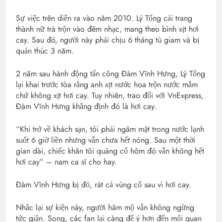
Sự việc trên diễn ra vào năm 2010. Lý Tống cải trang
thành nữ trà trộn vào đêm nhạc, mang theo bình xịt hơi
cay. Sau đó, người này phải chịu 6 tháng tù giam và bị
quản thúc 3 năm.
2 năm sau hành động tấn công Đàm Vĩnh Hưng, Lý Tống
lại khai trước tòa rằng anh xịt nước hoa trộn nước mắm
chứ không xịt hơi cay. Tuy nhiên, trao đổi với VnExpress,
Đàm Vĩnh Hưng khẳng định đó là hơi cay.
“Khi trở về khách sạn, tôi phải ngâm mặt trong nước lạnh
suốt 6 giờ liền nhưng vẫn chưa hết nóng. Sau một thời
gian dài, chiếc khăn tôi quàng cổ hôm đó vẫn không hết
hơi cay” – nam ca sĩ cho hay.
Đàm Vĩnh Hưng bị đỏ, rát cả vùng cổ sau vì hơi cay.
Nhắc lại sự kiện này, người hâm mộ vẫn không ngừng
tức giận. Song, các fan lại càng để ý hơn đến mối quan