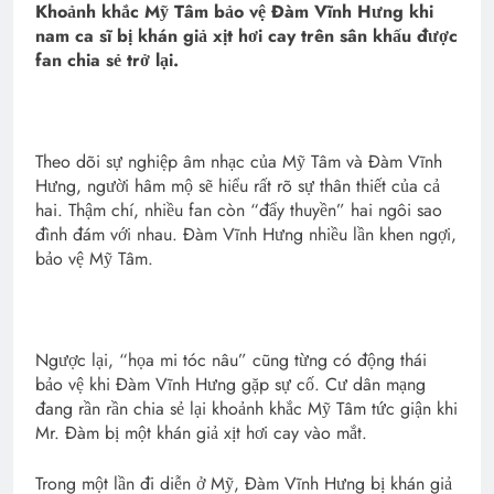
Khoảnh khắc Mỹ Tâm bảo vệ Đàm Vĩnh Hưng khi
nam ca sĩ bị khán giả xịt hơi cay trên sân khấu được
fan chia sẻ trở lại.
Theo dõi sự nghiệp âm nhạc của Mỹ Tâm và Đàm Vĩnh
Hưng, người hâm mộ sẽ hiểu rất rõ sự thân thiết của cả
hai. Thậm chí, nhiều fan còn “đẩy thuyền” hai ngôi sao
đình đám với nhau. Đàm Vĩnh Hưng nhiều lần khen ngợi,
bảo vệ Mỹ Tâm.
Ngược lại, “họa mi tóc nâu” cũng từng có động thái
bảo vệ khi Đàm Vĩnh Hưng gặp sự cố. Cư dân mạng
đang rần rần chia sẻ lại khoảnh khắc Mỹ Tâm tức giận khi
Mr. Đàm bị một khán giả xịt hơi cay vào mắt.
Trong một lần đi diễn ở Mỹ, Đàm Vĩnh Hưng bị khán giả