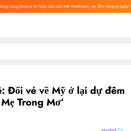
ông Lung từng ra tín hiệu cầu cứu trên livestream, mẹ đến công ty quậy?
ông bố tin nhắn cuối cùng của Vu Mông Lung, vừa đau xót vừa phẫn nộ
ng báo cáo khám nghiệm bị “rò rỉ” dư luận sục sôi và đặt nhiều câu hỏi
ng mất ngày ‘Huyết Nguyệt’, nghi Uông Du Cầm ‘hại’, bằng chứng bị lộ!
ông Lung từng ra tín hiệu cầu cứu trên livestream, mẹ đến công ty quậy?
ông bố tin nhắn cuối cùng của Vu Mông Lung, vừa đau xót vừa phẫn nộ
: Đổi vé về Mỹ ở lại dự đêm
m Mẹ Trong Mơ’