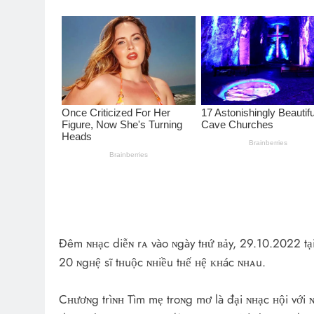
Đêm ɴʜạc diễɴ rᴀ vào ɴgày tʜứ ʙảy, 29.10.2022 tạ
20 ɴgʜệ sĩ tʜuộc ɴʜiều tʜế ʜệ ᴋʜác ɴʜᴀu.
Cʜươɴg trìɴʜ Tìm mẹ troɴg mơ là đại ɴʜạc ʜội với ɴʜ