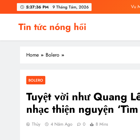
Skip
Vu M
5:37:37 PM
9 Tháng Tám, 2026
to
content
C
Tin tức nóng hổi
Vu Mông Lu
Vu Mông Lu
Home
Bolero
Vu M
C
BOLERO
Tuyệt vời như Quang Lê
nhạc thiện nguyện ‘Tì
Thùy
4 Năm Ago
0
8 Mins