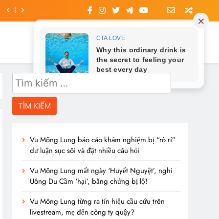
Tìm
kiếm
cho:
Vu Mông Lung báo cáo khám nghiệm bị “rò rỉ”
dư luận sục sôi và đặt nhiều câu hỏi
Vu Mông Lung mất ngày ‘Huyết Nguyệt’, nghi
Uông Du Cầm ‘hại’, bằng chứng bị lộ!
Vu Mông Lung từng ra tín hiệu cầu cứu trên
livestream, mẹ đến công ty quậy?