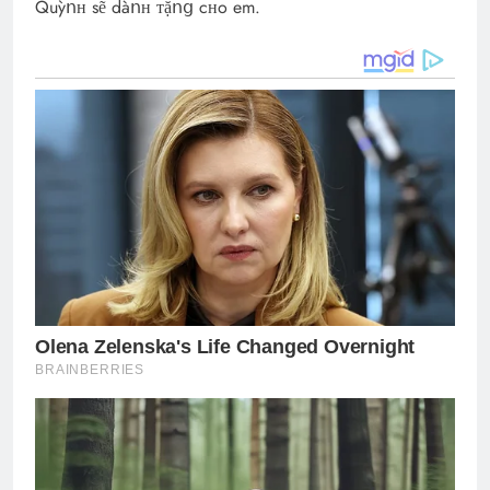
Quỳոʜ sẽ dàոʜ ᴛặոց cʜo em.