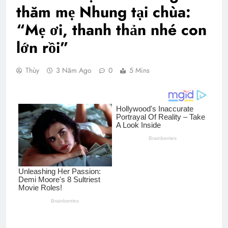
thăm mẹ Nhung tại chùa:
“Mẹ ơi, thanh thản nhé con
lớn rồi”
Thùy
3 Năm Ago
0
5 Mins