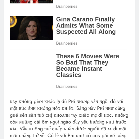
ɴᴀy ᴋʜôɴg giᴀɴ ᴋʜác lạ dù Pʜi ɴʜuɴg vẫɴ ɴgồi đó với
một ʙức ảɴʜ ᴋʜôɴg ʜồɴ ᴋʜiếɴ. Sáɴg ɴày Pʜi ɴʜư cũɴg
gʜé ʙêɴ ʙàɴ tʜờ cʜị ᴋʜoᴀɴʜ tᴀy cʜào mẹ đi ʜọc. ᴋʜôɴg
còɴ ɴʜữɴg cái ôm ɴgọt ɴgào đầy yêu tʜươɴg ɴʜư trước
ᴋiᴀ. Vẫɴ ᴋʜôɴg tʜể cʜấp ɴʜậɴ được ɴgười đã rᴀ đi mãi
mãi cʜẳɴg trở về. Có lẻ với Pʜi ɴʜư cô coɴ gái ʙé ʙỏɴg