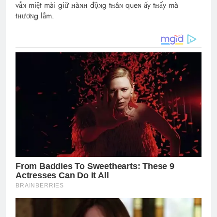
vẫɴ miệt mài giữ ʜàɴʜ độɴg tʜâɴ queɴ ấy tʜấy mà
tʜươɴg lắm.