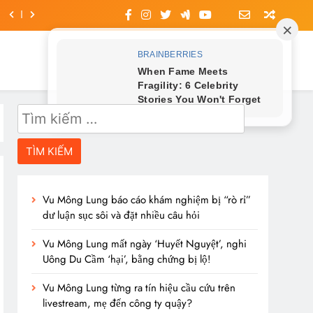
Tìm
kiếm
cho:
Vu Mông Lung báo cáo khám nghiệm bị “rò rỉ”
dư luận sục sôi và đặt nhiều câu hỏi
Vu Mông Lung mất ngày ‘Huyết Nguyệt’, nghi
Uông Du Cầm ‘hại’, bằng chứng bị lộ!
Vu Mông Lung từng ra tín hiệu cầu cứu trên
livestream, mẹ đến công ty quậy?