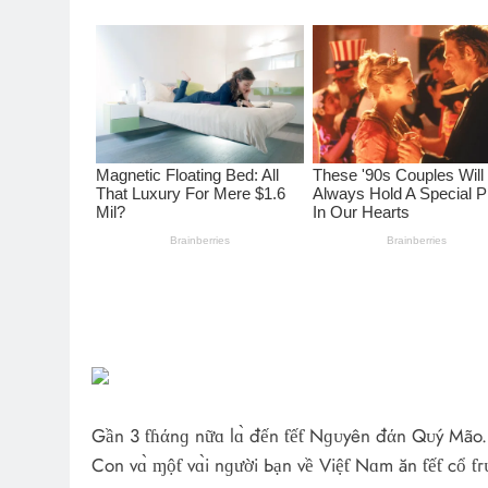
Gần 3 ƭɦάnɡ nữɑ lɑ̀ đến ƭếƭ Nɡᴜyên đάn Qᴜý Mão. 
Con vɑ̀ ɱộƭ vɑ̀i nɡười Ьạn về Việƭ Nɑm ăn ƭếƭ cổ ƭг