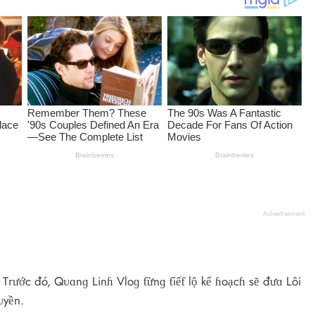
Advertisement
Tгước đó, Qᴜɑnɡ Linɦ Vloɡ ƭừnɡ ƭiếƭ lộ kế ɦoạcɦ sẽ đưɑ Lôi
ᴜyền.