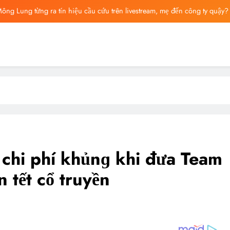
ông Lung từng ra tín hiệu cầu cứu trên livestream, mẹ đến công ty quậy?
ông bố tin nhắn cuối cùng của Vu Mông Lung, vừa đau xót vừa phẫn nộ
ng báo cáo khám nghiệm bị “rò rỉ” dư luận sục sôi và đặt nhiều câu hỏi
ng mất ngày ‘Huyết Nguyệt’, nghi Uông Du Cầm ‘hại’, bằng chứng bị lộ!
ông Lung từng ra tín hiệu cầu cứu trên livestream, mẹ đến công ty quậy?
ông bố tin nhắn cuối cùng của Vu Mông Lung, vừa đau xót vừa phẫn nộ
ộ chi phí khủnɡ khi đưa Team
 tết cổ truyền