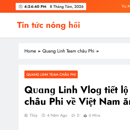
Skip
Vu M
4:24:42 PM
8 Tháng Tám, 2026
to
content
C
Tin tức nóng hổi
Vu Mông Lu
Vu Mông Lu
Home
Quang Linh Team châu Phi
Vu M
C
QUANG LINH TEAM CHÂU PHI
Qᴜɑnɡ Linh Vloɡ tiết l
châu Phi về Việt Nam ăn
Thùy
4 Năm Ago
0
6 Mins