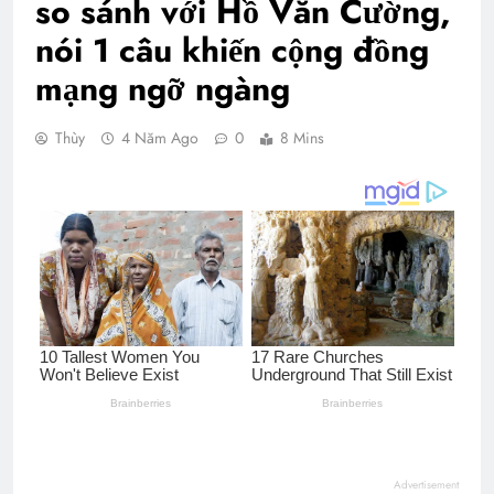
so sánh với Hồ Văn Cường,
nói 1 câu khiến cộng đồng
mạng ngỡ ngàng
Thùy
4 Năm Ago
0
8 Mins
Advertisement