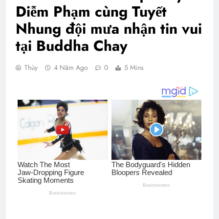
Diễm Phạm cùng Tuyết
Nhung đội mưa nhận tin vui
tại Buddha Chay
Thùy
4 Năm Ago
0
5 Mins