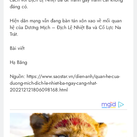
đáng có.
Hiện dân mạng vẫn đang bàn tán xôn xao về mối quan
hệ của Dương Mịch – Địch Lệ Nhiệt Ba và Cổ Lực Na
Trát.
Bài viết
Hạ Băng
Nguồn: https://www.saostar.vn/dien-anh/quan-he-cua-
duong-mich-dich-le-nhiet-ba-ngay-cang-nhat-
202212121806098168.html