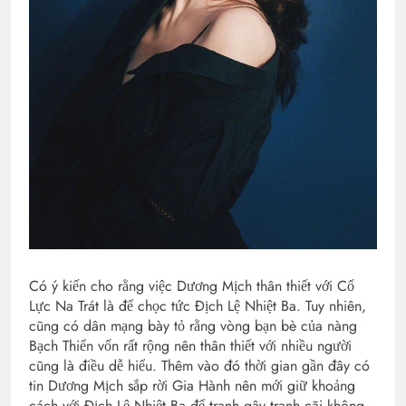
Có ý kiến cho rằng việc Dương Mịch thân thiết với Cổ
Lực Na Trát là để chọc tức Địch Lệ Nhiệt Ba. Tuy nhiên,
cũng có dân mạng bày tỏ rằng vòng bạn bè của nàng
Bạch Thiển vốn rất rộng nên thân thiết với nhiều người
cũng là điều dễ hiểu. Thêm vào đó thời gian gần đây có
tin Dương Mịch sắp rời Gia Hành nên mới giữ khoảng
cách với Địch Lệ Nhiệt Ba để tranh gây tranh cãi không