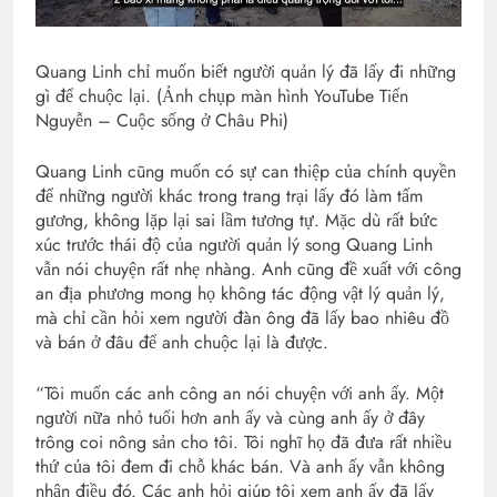
Quang Linh chỉ muốn biết người quản lý đã lấy đi những
gì để chuộc lại. (Ảnh chụp màn hình YouTube Tiến
Nguyễn – Cuộc sống ở Châu Phi)
Quang Linh cũng muốn có sự can thiệp của chính quyền
để những người khác trong trang trại lấy đó làm tấm
gương, không lặp lại sai lầm tương tự. Mặc dù rất bức
xúc trước thái độ của người quản lý song Quang Linh
vẫn nói chuyện rất nhẹ nhàng. Anh cũng đề xuất với công
an địa phương mong họ không tác động vật lý quản lý,
mà chỉ cần hỏi xem người đàn ông đã lấy bao nhiêu đồ
và bán ở đâu để anh chuộc lại là được.
“Tôi muốn các anh công an nói chuyện với anh ấy. Một
người nữa nhỏ tuổi hơn anh ấy và cùng anh ấy ở đây
trông coi nông sản cho tôi. Tôi nghĩ họ đã đưa rất nhiều
thứ của tôi đem đi chỗ khác bán. Và anh ấy vẫn không
nhận điều đó. Các anh hỏi giúp tôi xem anh ấy đã lấy