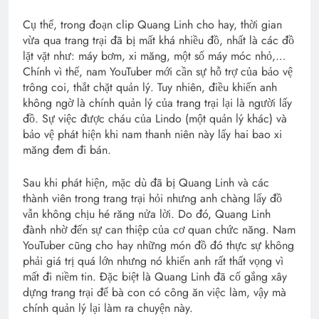
Cụ thể, trong đoạn clip Quang Linh cho hay, thời gian
vừa qua trang trại đã bị mất khá nhiều đồ, nhất là các đồ
lặt vặt như: máy bơm, xi măng, một số máy móc nhỏ,…
Chính vì thế, nam YouTuber mới cần sự hỗ trợ của bảo vệ
trông coi, thắt chặt quản lý. Tuy nhiên, điều khiến anh
không ngờ là chính quản lý của trang trại lại là người lấy
đồ. Sự việc được cháu của Lindo (một quản lý khác) và
bảo vệ phát hiện khi nam thanh niên này lấy hai bao xi
măng đem đi bán.
Sau khi phát hiện, mặc dù đã bị Quang Linh và các
thành viên trong trang trại hỏi nhưng anh chàng lấy đồ
vẫn không chịu hé răng nửa lời. Do đó, Quang Linh
đành nhờ đến sự can thiệp của cơ quan chức năng. Nam
YouTuber cũng cho hay những món đồ đó thực sự không
phải giá trị quá lớn nhưng nó khiến anh rất thất vọng vì
mất đi niềm tin. Đặc biệt là Quang Linh đã cố gắng xây
dựng trang trại để bà con có công ăn việc làm, vậy mà
chính quản lý lại làm ra chuyện này.