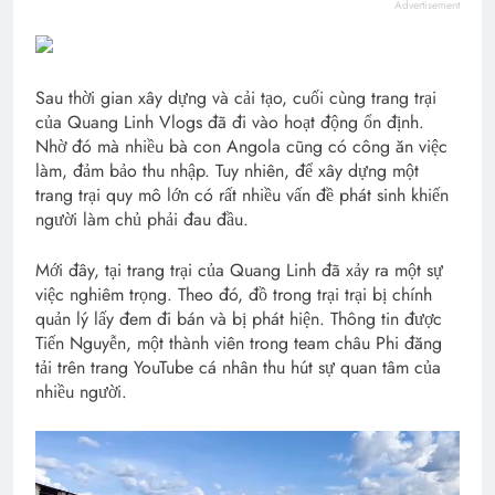
Advertisement
Sau thời gian xây dựng và cải tạo, cuối cùng trang trại
của Quang Linh Vlogs đã đi vào hoạt động ổn định.
Nhờ đó mà nhiều bà con Angola cũng có công ăn việc
làm, đảm bảo thu nhập. Tuy nhiên, để xây dựng một
trang trại quy mô lớn có rất nhiều vấn đề phát sinh khiến
người làm chủ phải đau đầu.
Mới đây, tại trang trại của Quang Linh đã xảy ra một sự
việc nghiêm trọng. Theo đó, đồ trong trại trại bị chính
quản lý lấy đem đi bán và bị phát hiện. Thông tin được
Tiến Nguyễn, một thành viên trong team châu Phi đăng
tải trên trang YouTube cá nhân thu hút sự quan tâm của
nhiều người.