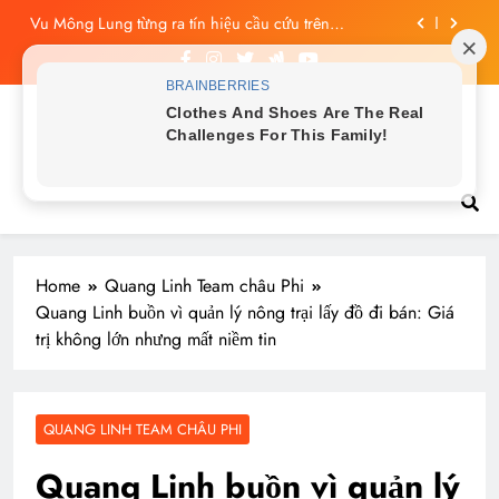
Skip
livestream, mẹ đến công ty quậy?
to
Công bố tin nhắn cuối cùng của Vu Mông Lung, vừa
đau xót vừa phẫn nộ
content
Vu Mông Lung báo cáo khám nghiệm bị “rò rỉ” dư
luận sục sôi và đặt nhiều câu hỏi
Tin tức nóng hổi
Vu Mông Lung mất ngày ‘Huyết Nguyệt’, nghi Uông
Du Cầm ‘hại’, bằng chứng bị lộ!
Vu Mông Lung từng ra tín hiệu cầu cứu trên
livestream, mẹ đến công ty quậy?
Công bố tin nhắn cuối cùng của Vu Mông Lung, vừa
đau xót vừa phẫn nộ
Home
Quang Linh Team châu Phi
Quang Linh buồn vì quản lý nông trại lấy đồ đi bán: Giá
trị không lớn nhưng mất niềm tin
QUANG LINH TEAM CHÂU PHI
Quang Linh buồn vì quản lý