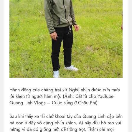
Hành động của chàng trai xứ Nghệ nhận được cơn mưa
lời khen từ người hâm mộ. (Ảnh: Cắt từ clip YouTube
Quang Linh Vlogs – Cuộc sống ở Châu Phi)
Sau khi thấy xe tải chở khoai tây của Quang Linh cập bến
bà con ở đây vô cùng phấn khích. Ai nấy đều hò reo vui
mừng vì đã có giống mới để trồng trọt. Thậm chí mọi