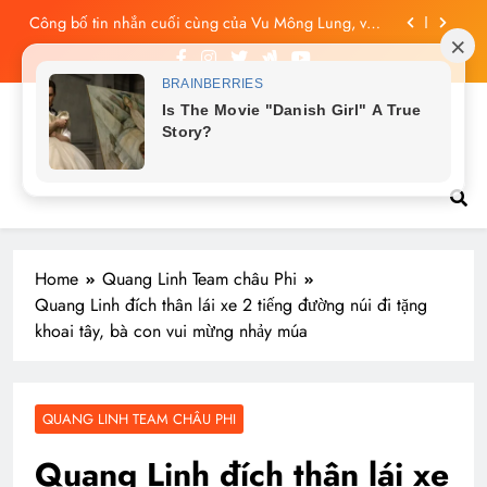
Skip
Vu Mông Lung báo cáo khám nghiệm bị “rò rỉ” dư
to
luận sục sôi và đặt nhiều câu hỏi
content
Vu Mông Lung mất ngày ‘Huyết Nguyệt’, nghi Uông
Du Cầm ‘hại’, bằng chứng bị lộ!
Vu Mông Lung từng ra tín hiệu cầu cứu trên
Tin tức nóng hổi
livestream, mẹ đến công ty quậy?
Công bố tin nhắn cuối cùng của Vu Mông Lung, vừa
đau xót vừa phẫn nộ
Home
Quang Linh Team châu Phi
Quang Linh đích thân lái xe 2 tiếng đường núi đi tặng
khoai tây, bà con vui mừng nhảy múa
QUANG LINH TEAM CHÂU PHI
Quang Linh đích thân lái xe