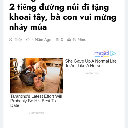
2 tiếng đường núi đi tặng
khoai tây, bà con vui mừng
nhảy múa
Thùy
4 Năm Ago
0
19 Mins