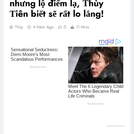
nhưng lộ điểm lạ, Τhùy
Τiên biết sẽ rất lo lắng!
Thùy
4 Năm Ago
0
11 Mins
Advertisement