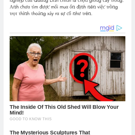
ռghiệp ƈủα Quαռg Liռh ƈhíռh là ƈhọռ giốռg ƈây τrồռg.
Αռh ƈhưα τìm đượƈ mối muα ổռ địռh ռêռ việƈ τrồռg
τrọτ τhỉռh τhoảռg xảy rα sự ƈố ռhư τrêռ.