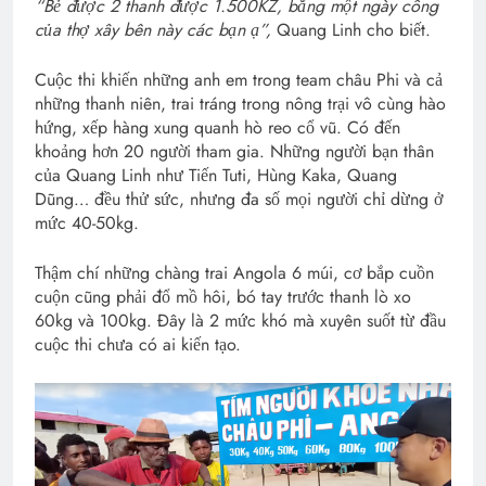
“Bẻ được 2 thanh được 1.500KZ, bằng một ngày công
của thợ xây bên này các bạn ạ”,
Quang Linh cho biết.
Cuộc thi khiến những anh em trong team châu Phi và cả
những thanh niên, trai tráng trong nông trại vô cùng hào
hứng, xếp hàng xung quanh hò reo cổ vũ. Có đến
khoảng hơn 20 người tham gia. Những người bạn thân
của Quang Linh như Tiến Tuti, Hùng Kaka, Quang
Dũng… đều thử sức, nhưng đa số mọi người chỉ dừng ở
mức 40-50kg.
Thậm chí những chàng trai Angola 6 múi, cơ bắp cuồn
cuộn cũng phải đổ mồ hôi, bó tay trước thanh lò xo
60kg và 100kg. Đây là 2 mức khó mà xuyên suốt từ đầu
cuộc thi chưa có ai kiến tạo.