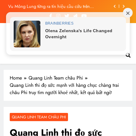
Skip
Công bố tin nhắn cuối cùng của Vu Mông Lung, vừa
to
đau xót vừa phẫn nộ
content
Vu Mông Lung báo cáo khám nghiệm bị “rò rỉ” dư
luận sục sôi và đặt nhiều câu hỏi
Vu Mông Lung mất ngày ‘Huyết Nguyệt’, nghi Uông
Du Cầm ‘hại’, bằng chứng bị lộ!
Tin tức nóng hổi
Vu Mông Lung từng ra tín hiệu cầu cứu trên
livestream, mẹ đến công ty quậy?
Công bố tin nhắn cuối cùng của Vu Mông Lung, vừa
đau xót vừa phẫn nộ
Home
Quang Linh Team châu Phi
Quang Linh thi đọ sức mạnh với hàng chục chàng trai
châu Phi truy tìm người khoẻ nhất, kết quả bất ngờ
QUANG LINH TEAM CHÂU PHI
Quang Linh thi đọ sức