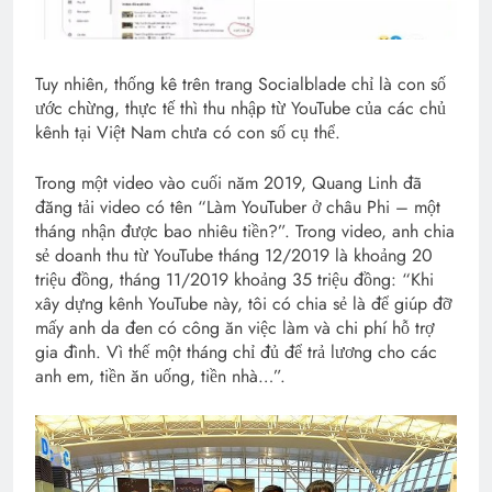
Tuy nhiên, thống kê trên trang Socialblade chỉ là con số
ước chừng, thực tế thì thu nhập từ YouTube của các chủ
kênh tại Việt Nam chưa có con số cụ thể.
Trong một video vào cuối năm 2019, Quang Linh đã
đăng tải video có tên “Làm YouTuber ở châu Phi – một
tháng nhận được bao nhiêu tiền?”. Trong video, anh chia
sẻ doanh thu từ YouTube tháng 12/2019 là khoảng 20
triệu đồng, tháng 11/2019 khoảng 35 triệu đồng: “Khi
xây dựng kênh YouTube này, tôi có chia sẻ là để giúp đỡ
mấy anh da đen có công ăn việc làm và chi phí hỗ trợ
gia đình. Vì thế một tháng chỉ đủ để trả lương cho các
anh em, tiền ăn uống, tiền nhà…”.