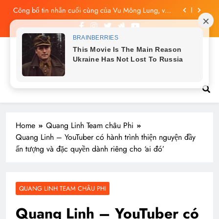
Skip
Công bố tin nhắn cuối cùng của Vu Mông Lung, vừa
to
đau xót vừa phẫn nộ
content
Vu Mông Lung báo cáo khám nghiệm bị “rò rỉ” dư
luận sục sôi và đặt nhiều câu hỏi
Vu Mông Lung mất ngày ‘Huyết Nguyệt’, nghi Uông
Du Cầm ‘hại’, bằng chứng bị lộ!
Tin tức nóng hổi
Vu Mông Lung từng ra tín hiệu cầu cứu trên
livestream, mẹ đến công ty quậy?
Công bố tin nhắn cuối cùng của Vu Mông Lung, vừa
đau xót vừa phẫn nộ
Home
Quang Linh Team châu Phi
Quang Linh – YouTuber có hành trình thiện nguyện đầy
ấn tượng và đặc quyền dành riêng cho ‘ai đó’
QUANG LINH TEAM CHÂU PHI
Quang Linh – YouTuber có