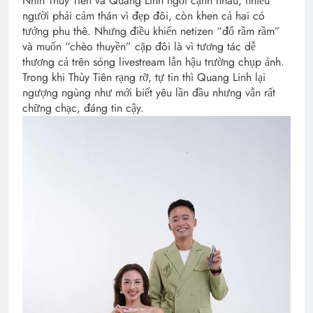
Nhìn Thùy Tiên và Quang Linh ngồi cạnh nhau, nhiều
người phải cảm thán vì đẹp đôi, còn khen cả hai có
tướng phu thê. Nhưng điều khiến netizen “đổ rầm rầm”
và muốn “chèo thuyền” cặp đôi là vì tương tác dễ
thương cả trên sóng livestream lẫn hậu trường chụp ảnh.
Trong khi Thùy Tiên rạng rỡ, tự tin thì Quang Linh lại
ngượng ngùng như mới biết yêu lần đầu nhưng vẫn rất
chững chạc, đáng tin cậy.