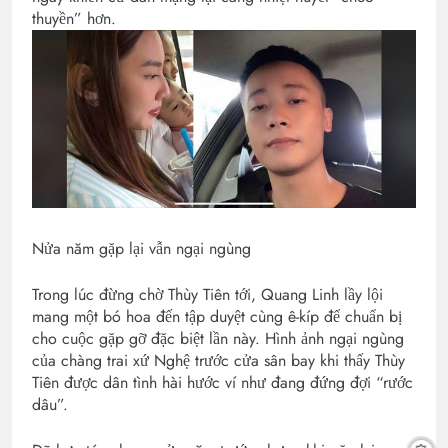
thuyền” hơn.
Nửa năm gặp lại vẫn ngại ngùng
Trong lúc đừng chờ Thùy Tiên tới, Quang Linh lầy lội
mang một bó hoa đến tập duyệt cùng ê-kíp để chuẩn bị
cho cuộc gặp gỡ đặc biệt lần này. Hình ảnh ngại ngùng
của chàng trai xứ Nghệ trước cửa sân bay khi thấy Thùy
Tiên được dân tình hài hước ví như đang đứng đợi “rước
dâu”.