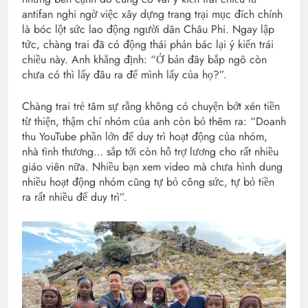
antifan nghi ngờ việc xây dựng trang trại mục đích chính
là bóc lột sức lao động người dân Châu Phi. Ngay lập
tức, chàng trai đã có động thái phản bác lại ý kiến trái
chiều này. Anh khẳng định: “Ở bản đây bắp ngô còn
chưa có thì lấy đâu ra để mình lấy của họ?”.
Chàng trai trẻ tâm sự rằng không có chuyện bớt xén tiền
từ thiện, thậm chí nhóm của anh còn bỏ thêm ra: “Doanh
thu YouTube phần lớn để duy trì hoạt động của nhóm,
nhà tình thương… sắp tới còn hỗ trợ lương cho rất nhiều
giáo viên nữa. Nhiều bạn xem video mà chưa hình dung
nhiều hoạt động nhóm cũng tự bỏ công sức, tự bỏ tiền
ra rất nhiều để duy trì”.