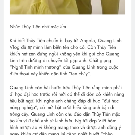
Nhắc Thùy Tiên nhớ mặc ấm
Khi biết Thùy Tiên chuẩn bị bay tới Angola, Quang Linh
Vlog đã tự mình làm biển tên cho cô. Còn Thùy Tiên
khiến netizen đứng ngồi không yên khi gọi cho Quang
Linh trên đường di chuyển tới gặp anh. Chất giọng
“Nghệ Tĩnh mình thương” của Quang Linh trong cuộc
điện thoại này khiến dân tình “tan chảy”.
Quang Linh còn hài hước trêu Thùy Tiên rằng mình phải
đi học đại học trước rồi mới có thể đi đón cô khiến nàng
hậu bất ngờ. Khi nghe anh chàng đáp đi học “đại học
nông nghiệp”, cô mới bật cười hiểu rằng anh bận đi
trồng cây. Quang Linh còn chu đáo dặn Thùy Tiên mặc
áo ấm vì ở chỗ anh sẽ lạnh hơn. Người đẹp Việt hóm
hỉnh mượn áo vì không mang theo và được anh đồng ý
ngay khiến cư dân mạng lại càng nhiệt huyết “chèo