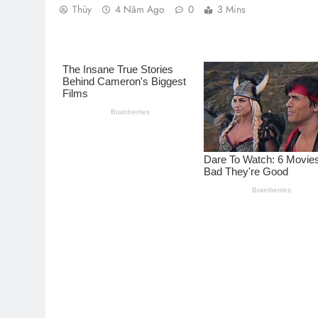
Thùy
4 Năm Ago
0
3 Mins