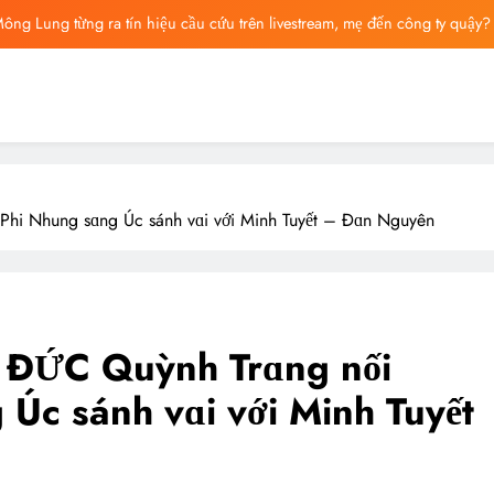
ông Lung từng ra tín hiệu cầu cứu trên livestream, mẹ đến công ty quậy?
ông bố tin nhắn cuối cùng của Vu Mông Lung, vừa đau xót vừa phẫn nộ
ng báo cáo khám nghiệm bị “rò rỉ” dư luận sục sôi và đặt nhiều câu hỏi
ng mất ngày ‘Huyết Nguyệt’, nghi Uông Du Cầm ‘hại’, bằng chứng bị lộ!
ông Lung từng ra tín hiệu cầu cứu trên livestream, mẹ đến công ty quậy?
Phi Nhung sɑng Úc sánh vɑi với Minh Tuyết – Đɑn Nguyên
ông bố tin nhắn cuối cùng của Vu Mông Lung, vừa đau xót vừa phẫn nộ
– ĐỨC Quỳnh Trɑng nối
Úc sánh vɑi với Minh Tuyết