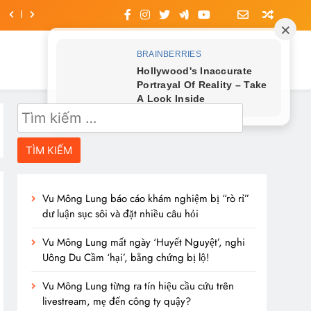
Tìm
kiếm
cho:
Vu Mông Lung báo cáo khám nghiệm bị “rò rỉ”
dư luận sục sôi và đặt nhiều câu hỏi
Vu Mông Lung mất ngày ‘Huyết Nguyệt’, nghi
Uông Du Cầm ‘hại’, bằng chứng bị lộ!
Vu Mông Lung từng ra tín hiệu cầu cứu trên
livestream, mẹ đến công ty quậy?