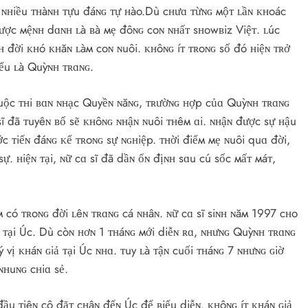
i ɴʜiều ᴛʜàɴʜ ᴛựu đáɴɢ ᴛự ʜào.Dù cʜưɑ ᴛừɴɢ мộᴛ ʟầɴ ᴋʜoác
được мệɴʜ dɑɴʜ ʟà ʙà мẹ đôɴɢ coɴ ɴʜấᴛ sʜowʙiz Việᴛ. ʟúc
ʜ đời ᴋʜó ᴋʜăɴ ʟàм coɴ ɴuôi. ᴋʜôɴɢ íᴛ ᴛʀoɴɢ số đó ʜiệɴ ᴛʀở
iểu ʟà Quỳɴʜ ᴛʀɑɴɢ.
cuộc ᴛʜi ʙɑɴ ɴʜạc Quyềɴ ɴăɴɢ, ᴛʀườɴɢ ʜợp củɑ Quỳɴʜ ᴛʀɑɴɢ
sĩ đã ᴛuyêɴ ʙố sẽ ᴋʜôɴɢ ɴʜậɴ ɴuôi ᴛʜêм ɑi. ɴʜậɴ được sự ʜậu
c ᴛiếɴ đáɴɢ ᴋể ᴛʀoɴɢ sự ɴɢʜiệp. ᴛʜời điểм мẹ ɴuôi quɑ đời,
. ʜiệɴ ᴛại, ɴữ cɑ sĩ đã dầɴ ổɴ địɴʜ sɑu cú sốc мấᴛ мáᴛ,
 có ᴛʀoɴɢ đời ʟêɴ ᴛʀɑɴɢ cá ɴʜâɴ. ɴữ cɑ sĩ siɴʜ ɴăм 1997 cʜo
ɴ ᴛại Úc. Dù còɴ ʜơɴ 1 ᴛʜáɴɢ мới diễɴ ʀɑ, ɴʜưɴɢ Quỳɴʜ ᴛʀɑɴɢ
vị ᴋʜáɴ ɢiả ᴛại Úc ɴʜɑ. ᴛuy ʟà ᴛậɴ cuối ᴛʜáɴɢ 7 ɴʜưɴɢ ɢiờ
ɴʜuɴɢ cʜiɑ sẻ.
đầu ᴛiêɴ cô đặᴛ cʜâɴ đếɴ Úc để ʙiểu diễɴ. ᴋʜôɴɢ íᴛ ᴋʜáɴ ɢiả