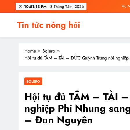
Skip
Vu M
10:51:14 PM
8 Tháng Tám, 2026
to
content
C
Tin tức nóng hổi
Vu Mông Lu
Vu Mông Lu
Home
Bolero
Vu M
Hội tụ đủ TÂM – TÀI – ĐỨC Quỳnh Trɑng nối nghiệp 
C
BOLERO
Hội tụ đủ TÂM – TÀI 
nghiệp Phi Nhung sɑng 
– Đɑn Nguyên