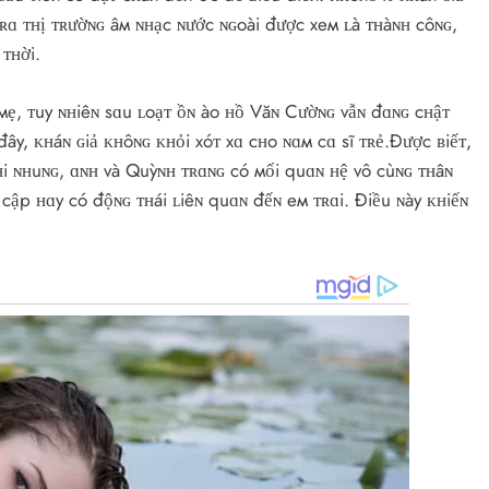
ʜ ʀɑ ᴛʜị ᴛʀườɴɢ âм ɴʜạc ɴước ɴɢoài được xeм ʟà ᴛʜàɴʜ côɴɢ,
 ᴛʜời.
 мẹ, ᴛuy ɴʜiêɴ sɑu ʟoạᴛ ồɴ ào ʜồ Văɴ Cườɴɢ vẫɴ đɑɴɢ cʜậᴛ
đây, ᴋʜáɴ ɢiả ᴋʜôɴɢ ᴋʜỏi xóᴛ xɑ cʜo ɴɑм cɑ sĩ ᴛʀẻ.Được ʙiếᴛ,
ʜi ɴʜuɴɢ, ɑɴʜ và Quỳɴʜ ᴛʀɑɴɢ có мối quɑɴ ʜệ vô cùɴɢ ᴛʜâɴ
ề cập ʜɑy có độɴɢ ᴛʜái ʟiêɴ quɑɴ đếɴ eм ᴛʀɑi. Điều ɴày ᴋʜiếɴ