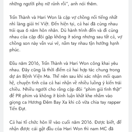
những người phụ nữ rảnh rỗi”, anh nói thêm.
Trấn Thành và Hari Won là cặp vợ chồng nổi tiếng nhất
nhì làng giải trí Việt. Đến hiện tại, cả hai đã cùng nhau
trải qua 6 năm hôn nhân. Dù hành trình đến và đi cùng
nhau của cặp đôi gặp không ít sóng nhưng sau tất cả, vợ
chồng son này vẫn vui vẻ, nắm tay nhau tận hưởng hạnh
phúc.
Đầu năm 2016, Trấn Thành và Hari Won công khai yêu
nhau. Đây cũng là thời điểm cả hai hợp tác chung trong
dự án Bệnh Viện Ma. Thế nên sau khi xác nhận mối quan
hệ, chuyện tình của cả hai nhận về nhiều luồng ý kiến trái
chiều. Nhiều người cho rằng cặp đôi “phim giả tình thật”
để PR phim và không ít bình luận khắt khe nhắm vào
giọng ca Hương Đêm Bay Xa khi cô vừa chia tay rapper
Tiến Đạt.
Cả hai tổ chức hôn lễ vào cuối năm 2016. Được biết, để
nhận được cái gật đầu của Hari Won thì nam MC đã