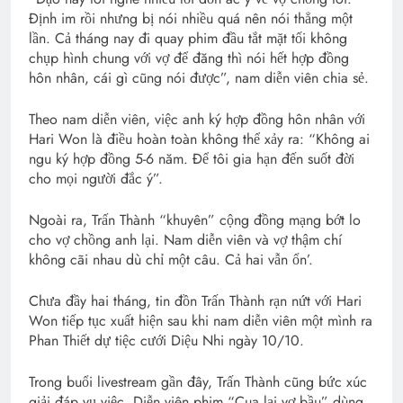
Định im rồi nhưng bị nói nhiều quá nên nói thẳng một
lần. Cả tháng nay đi quay phim đầu tắt mặt tối không
chụp hình chung với vợ để đăng thì nói hết hợp đồng
hôn nhân, cái gì cũng nói được”, nam diễn viên chia sẻ.
Theo nam diễn viên, việc anh ký hợp đồng hôn nhân với
Hari Won là điều hoàn toàn không thể xảy ra: “Không ai
ngu ký hợp đồng 5-6 năm. Để tôi gia hạn đến suốt đời
cho mọi người đắc ý”.
Ngoài ra, Trấn Thành “khuyên” cộng đồng mạng bớt lo
cho vợ chồng anh lại. Nam diễn viên và vợ thậm chí
không cãi nhau dù chỉ một câu. Cả hai vẫn ổn’.
Chưa đầy hai tháng, tin đồn Trấn Thành rạn nứt với Hari
Won tiếp tục xuất hiện sau khi nam diễn viên một mình ra
Phan Thiết dự tiệc cưới Diệu Nhi ngày 10/10.
Trong buổi livestream gần đây, Trấn Thành cũng bức xúc
giải đáp vụ việc. Diễn viên phim “Cua lại vợ bầu” dùng