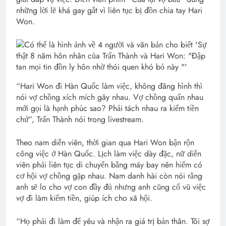
những lời lẽ khá gay gắt vì liên tục bị đồn chia tay Hari
Won.
“Hari Won đi Hàn Quốc làm việc, không đăng hình thì
nói vợ chồng xích mích gây nhau. Vợ chồng quấn nhau
mới gọi là hạnh phúc sao? Phải tách nhau ra kiếm tiền
chứ”, Trấn Thành nói trong livestream.
Theo nam diễn viên, thời gian qua Hari Won bận rộn
công việc ở Hàn Quốc. Lịch làm việc dày đặc, nữ diễn
viên phải liên tục di chuyển bằng máy bay nên hiếm có
cơ hội vợ chồng gặp nhau. Nam danh hài còn nói rằng
anh sẽ lo cho vợ con đầy đủ nhưng anh cũng cổ vũ việc
vợ đi làm kiếm tiền, giúp ích cho xã hội.
“Họ phải đi làm để yêu và nhận ra giá trị bản thân. Tôi sợ