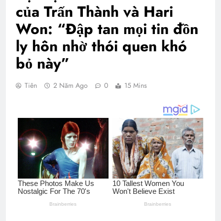
của Trấn Thành và Hari
Won: “Đập tan mọi tin đồn
ly hôn nhờ thói quen khó
bỏ này”
Tiên
2 Năm Ago
0
15 Mins