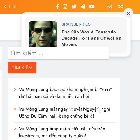
Tìm
kiếm
cho:
Vu Mông Lung báo cáo khám nghiệm bị “rò rỉ”
dư luận sục sôi và đặt nhiều câu hỏi
Vu Mông Lung mất ngày ‘Huyết Nguyệt’, nghi
Uông Du Cầm ‘hại’, bằng chứng bị lộ!
Vu Mông Lung từng ra tín hiệu cầu cứu trên
livestream, mẹ đến công ty quậy?