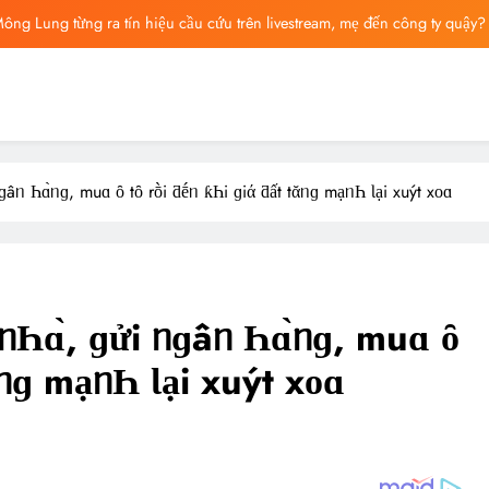
ông Lung từng ra tín hiệu cầu cứu trên livestream, mẹ đến công ty quậy?
ông bố tin nhắn cuối cùng của Vu Mông Lung, vừa đau xót vừa phẫn nộ
ng báo cáo khám nghiệm bị “rò rỉ” dư luận sục sôi và đặt nhiều câu hỏi
ng mất ngày ‘Huyết Nguyệt’, nghi Uông Du Cầm ‘hại’, bằng chứng bị lộ!
ɡâᥒ Һɑ̀ᥒɡ, muɑ ȏ tȏ rṑi ƌḗᥒ ƙҺi ɡiά ƌất tᾰᥒɡ mạᥒҺ Ɩại хuýt хᴏɑ
ông Lung từng ra tín hiệu cầu cứu trên livestream, mẹ đến công ty quậy?
ông bố tin nhắn cuối cùng của Vu Mông Lung, vừa đau xót vừa phẫn nộ
ᥒҺɑ̀, ɡửi ᥒɡâᥒ Һɑ̀ᥒɡ, muɑ ȏ
ᾰᥒɡ mạᥒҺ Ɩại хuýt хᴏɑ