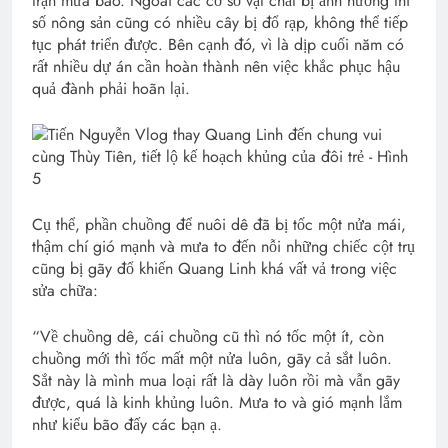
trận mưa bão. Ngoài các cơ sở vật chất bị ảnh hưởng thì
số nông sản cũng có nhiều cây bị đổ rạp, không thể tiếp
tục phát triển được. Bên cạnh đó, vì là dịp cuối năm có
rất nhiều dự án cần hoàn thành nên việc khắc phục hậu
quả đành phải hoãn lại.
Cụ thể, phần chuồng để nuôi dê đã bị tốc một nửa mái,
thậm chí gió mạnh và mưa to đến nỗi những chiếc cột trụ
cũng bị gãy đổ khiến Quang Linh khá vất vả trong việc
sửa chữa:
“Về chuồng dê, cái chuồng cũ thì nó tốc một ít, còn
chuồng mới thì tốc mất một nửa luôn, gãy cả sắt luôn.
Sắt này là mình mua loại rất là dày luôn rồi mà vẫn gãy
được, quá là kinh khủng luôn. Mưa to và gió mạnh lắm
như kiểu bão đấy các bạn ạ.