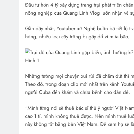
Đầu tư hơn 4 tỷ xây dựng trang trại phát triển chă
nông nghiệp của Quang Linh Vlog luôn nhận về sự
Gần đây nhất, Youtuber xứ Nghệ buồn bã tiết lộ trang
hỏng, nhiều loại cây trồng bị gãy đổ vì mưa bão.
Những tưởng mọi chuyện xui rủi đã chấm dứt thì m
Theo đó, trong đoạn clip mới nhất trên kênh Youtu
người Cuba đến khám và chữa bệnh cho đàn dê.
“Mình từng nói sẽ thuê bác sĩ thú ý người Việt N
cao 1 tí, mình không thuê được. Nên mình thuê lu
này không tốt bằng bên Việt Nam. Để xem họ sẽ là