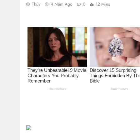
Thùy
4 Năm Ago
0
12 Mins