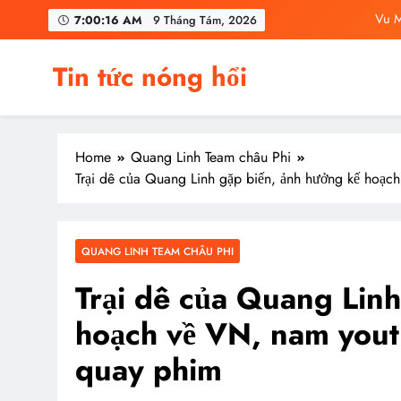
Skip
C
7:00:18 AM
9 Tháng Tám, 2026
to
content
Vu Mông Lu
Tin tức nóng hổi
Vu Mông Lu
Vu M
Home
Quang Linh Team châu Phi
C
Trại dê của Quang Linh gặp biến, ảnh hưởng kế hoạch
QUANG LINH TEAM CHÂU PHI
Trại dê của Quang Linh
hoạch về VN, nam youtu
quay phim