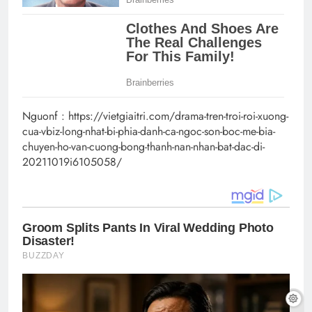
Nguonf : https://vietgiaitri.com/drama-tren-troi-roi-xuong-
cua-vbiz-long-nhat-bi-phia-danh-ca-ngoc-son-boc-me-bia-
chuyen-ho-van-cuong-bong-thanh-nan-nhan-bat-dac-di-
20211019i6105058/