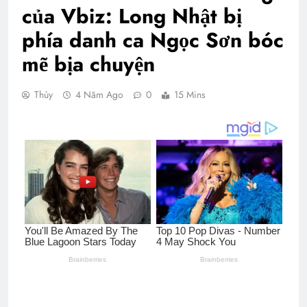
của Vbiz: Long Nhật bị
phía danh ca Ngọc Sơn bóc
mẽ bịa chuyện
Thùy
4 Năm Ago
0
15 Mins