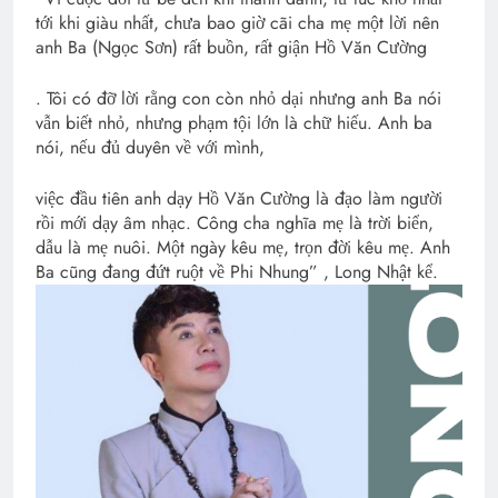
tới khi giàu nhất, chưa bao giờ cãi cha mẹ một lời nên
anh Ba (Ngọc Sơn) rất buồn, rất giận Hồ Văn Cường
. Tôi có đỡ lời rằng con còn nhỏ dại nhưng anh Ba nói
vẫn biết nhỏ, nhưng phạm tội lớn là chữ hiếu. Anh ba
nói, nếu đủ duyên về với mình,
việc đầu tiên anh dạy Hồ Văn Cường là đạo làm người
rồi mới dạy âm nhạc. Công cha nghĩa mẹ là trời biển,
dẫu là mẹ nuôi. Một ngày kêu mẹ, trọn đời kêu mẹ. Anh
Ba cũng đang đứt ruột về Phi Nhung” , Long Nhật kể.