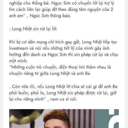
nghiệp cho thằng bé. Ngọc Sơn có chuyển lời lại trợ lý
tìm cách liên lạc giúp đỡ theo đúng tâm nguyện của 2
anh em” , Ngọc Sơn thông báo.
: Long Nhật xin rút lại lời
Khi bị cư dân mạng chỉ trích gay gắt, Long Nhật tiếp tục
livestream và nói nếu những tiết lộ của mình gây ảnh
hưởng đến danh ca Ngọc Sơn thì xin phép rút lại và chịu
một mình.
“Những cuộc trò chuyện, điện thoại hỏi thăm nhau là
chuyện riêng tư giữa Long Nhật và anh Ba
. Còn vừa rồi, nếu Long Nhật lỡ chia sẻ cái gì để anh Ba
phải buồn, phải lo, Long Nhật xin phép được rút lại, giữ
lại cho riêng mình” , nam ca sĩ nói.