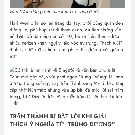
Hari Won đăng ảnh check in bảo tàng ở Mỹ.
Hari Won diện áo len trắng dài tay, phối cùng quần đen
đơn giản, phù hợp khi đi tham quan, du lịch nhưng vẫn
nổi bật. Dù đã mấp mé tuổi 40, bà xã Trấn Thành được
nhiều netizen khen ngợi vì sắc vóc trẻ trung, “hack tuổi”
đỉnh cao từ khâu chọn trang phục đến đường nét gương
mặt.
TRẤN THÀNH BỊ BẮT LỖI KHI GIẢI
THÍCH Ý NGHĨA TỪ ‘TRÙNG DƯƠNG”