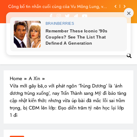
Skip
Công bố tin nhắn cuối cùng của Vu Mông Lung, vừa
to
đau xót vừa phẫn nộ
content
Vu Mông Lung báo cáo khám nghiệm bị “rò rỉ” dư
luận sục sôi và đặt nhiều câu hỏi
Vu Mông Lung mất ngày ‘Huyết Nguyệt’, nghi Uông
Du Cầm ‘hại’, bằng chứng bị lộ!
Tin tức nóng hổi
Vu Mông Lung từng ra tín hiệu cầu cứu trên
livestream, mẹ đến công ty quậy?
Công bố tin nhắn cuối cùng của Vu Mông Lung, vừa
đau xót vừa phẫn nộ
Home
A Xìn
Vừa mới gây bã,o với phát ngôn ‘Trùng Dương’ là ‘ánh
dương trùng xuống’, nay Trấn Thành sang Mỹ đi bảo tàng
cập nhật kiến thức nhưng vừa úp bài đã mắc lỗi sai trầm
trọng, bị CĐM lên lớp: Đạo diễn trăm tỷ nên học lại lớp
1 đi