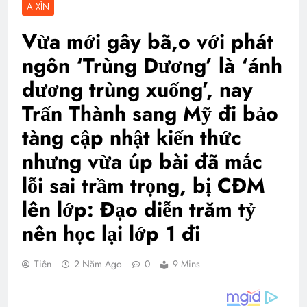
A XÌN
Vừa mới gây bã,o với phát
ngôn ‘Trùng Dương’ là ‘ánh
dương trùng xuống’, nay
Trấn Thành sang Mỹ đi bảo
tàng cập nhật kiến thức
nhưng vừa úp bài đã mắc
lỗi sai trầm trọng, bị CĐM
lên lớp: Đạo diễn trăm tỷ
nên học lại lớp 1 đi
Tiên
2 Năm Ago
0
9 Mins