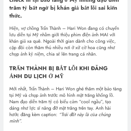
trăm tỷ bất ngờ bị khán giả bắt lỗi sai kiến
thức.
Hiện, vợ chồng Trấn Thành – Hari Won đang có chuyến
lưu diễn tại Mỹ nhằm giới thiệu phim điện ảnh MAI với
khán giả xa quê. Ngoài thời gian dành cho công việc,
cặp đôi còn thăm thú nhiều nơi ở xứ cờ hoa cũng như
chụp ảnh kỷ niệm, chia sẻ lên trang cá nhân.
TRẤN THÀNH BỊ BẮT LỖI KHI ĐĂNG
ẢNH DU LỊCH Ở MỸ
Mới nhất, Trấn Thành – Hari Won ghé thăm một bảo tàng
tại Mỹ và chụp ảnh trước mô hình mặt trăng khổng lồ.
Nam đạo diễn trăm tỷ có biểu cảm “cool ngầu”, tạo
dáng như lực sĩ nâng đỡ mặt trăng trên tay. Anh hài
hước đăng kèm caption:
“Trái đất này là của chúng
mình”.