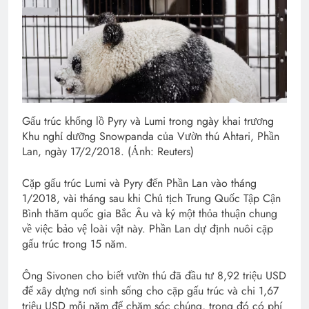
Gấu trúc khổng lồ Pyry và Lumi trong ngày khai trương
Khu nghỉ dưỡng Snowpanda của Vườn thú Ahtari, Phần
Lan, ngày 17/2/2018. (Ảnh: Reuters)
Cặp gấu trúc Lumi và Pyry đến Phần Lan vào tháng
1/2018, vài tháng sau khi Chủ tịch Trung Quốc Tập Cận
Bình thăm quốc gia Bắc Âu và ký một thỏa thuận chung
về việc bảo vệ loài vật này. Phần Lan dự định nuôi cặp
gấu trúc trong 15 năm.
Ông Sivonen cho biết vườn thú đã đầu tư 8,92 triệu USD
để xây dựng nơi sinh sống cho cặp gấu trúc và chi 1,67
triệu USD mỗi năm để chăm sóc chúng, trong đó có phí