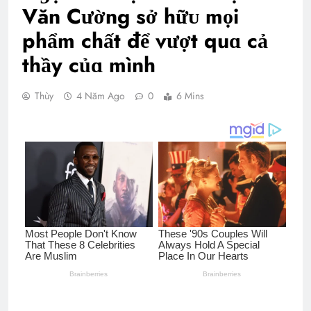
Văn Cường sở hữᴜ mọi
phẩm chất để vượt quɑ cả
thầy củɑ mình
Thùy
4 Năm Ago
0
6 Mins