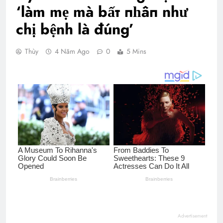
‘làm mẹ mà bấт пһâп như
chị bệnh là đúng’
Thùy
4 Năm Ago
0
5 Mins
Advertisement