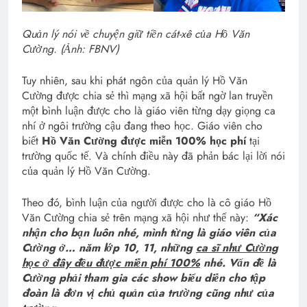
Quản lý nói về chuyện giữ tiền cát-xê của Hồ Văn
Cường. (Ảnh: FBNV)
Tuy nhiên, sau khi phát ngôn của quản lý Hồ Văn
Cường được chia sẻ thì mạng xã hội bất ngờ lan truyền
một bình luận được cho là giáo viên từng dạy giọng ca
nhí ở ngôi trường cậu đang theo học. Giáo viên cho
biết
Hồ Văn Cường được miễn 100% học phí
tại
trường quốc tế. Và chính điều này đã phản bác lại lời nói
của quản lý Hồ Văn Cường.
Theo đó, bình luận của người được cho là cô giáo Hồ
Văn Cường chia sẻ trên mạng xã hội như thế này:
“Xác
nhận cho bạn luôn nhé, mình từng là giáo viên của
Cường ở… năm lớp 10, 11, những
ca sĩ như Cường
học ở đây đều được miễn phí 100%
nhé. Vấn đề là
Cường phải tham gia các show biểu diễn cho tập
đoàn là đơn vị chủ quản của trường cũng như của