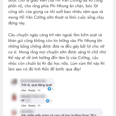
được cho là giáo viên của Hồ Văn Cường đã vô cùng
phẫn nộ, cho rằng phía Phi Nhung ăn chặn, bóc lột
công sức của giọng ca nhí suốt bao nhiêu năm qua và
mong Hồ Văn Cường sớm thoát ra khỏi cuộc sống chịu
đựng này.
Câu chuyện ngày càng trở nên ngoài tầm kiểm soát và
khán giả cũng không còn tin tưởng vào Phi Nhung khi
những bằng chứng được đưa ra đều gây bất lợi cho nữ
ca sĩ. Mong rằng mọi chuyện sớm được sáng tỏ chứ như
thế này sẽ rất ảnh hưởng đến tâm lý của Cường, cậu
nhóc còn chuẩn bị thi đại học nữa. Lùm xùm thế này thì
làm sao có đủ tinh thần để bước qua đây!