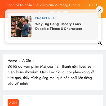
Skip
Vu Mông Lung báo cáo khám nghiệm bị “rò rỉ” dư
to
luận sục sôi và đặt nhiều câu hỏi
content
Vu Mông Lung mất ngày ‘Huyết Nguyệt’, nghi Uông
Du Cầm ‘hại’, bằng chứng bị lộ!
Vu Mông Lung từng ra tín hiệu cầu cứu trên
Tin tức nóng hổi
livestream, mẹ đến công ty quậy?
Công bố tin nhắn cuối cùng của Vu Mông Lung, vừa
đau xót vừa phẫn nộ
Home
A Xìn
Đổ lỗi do xem phim Mai của Trấn Thành nên livestream
n:áo l:oạn showbiz, Nam Em: ‘Tôi đi coi phim xong về
t:ức quá, thấy mình giống Mai quá nên phải lên tiếng
bảo vệ’ mình”
A XÌN