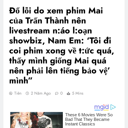
Đổ lỗi do xem phim Mai
của Trấn Thành nên
livestream n:áo l:oạn
showbiz, Nam Em: ‘Tôi đi
coi phim xong về t:ức quá,
thấy mình giống Mai quá
nên phải lên tiếng bảo vệ’
mình”
Tiên
2 Năm Ago
0
5 Mins