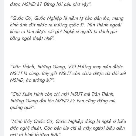
được NSND à? Đừng hỏi câu như vậy”.
“Quốc Cơ, Quốc Nghiệp là niềm tự hào dân tộc, mang
hình ảnh đất nước ra trường quốc tế. Trấn Thành ngoài
khóc ra làm được cái gì? Nghệ sĩ người ta đánh giá
bằng nghệ thuật nhé”.
“Trấn Thành, Trường Giang, Việt Hương may mắn được
NSƯT là cùng. Bây giờ NSƯT còn chưa được đã đòi xét
NSND, ảo tưởng à?”.
“Chú Xuân Hinh còn chỉ mới NSƯT mà Trấn Thành,
Trường Giang đòi lên NSND á? Fan cũng đừng mù
quáng quá”.
“Mình thấy Quốc Cơ, Quốc Nghiệp đúng là nghệ sĩ biểu
diễn nghệ thuật. Còn bên kia chỉ là mấy người biểu diễn
giải trí bình thường thôi”.