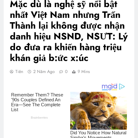
Mặc dù là nghệ sỹ nổi bật
nhất Việt Nam nhưng Trấn
Thành lại không được nhận
danh hiệu NSND, NSƯT: Lý
do đưa ra khiến hàng triệu
khán giả b:ức x:úc
Tiên
2 Năm Ago
0
9 Mins