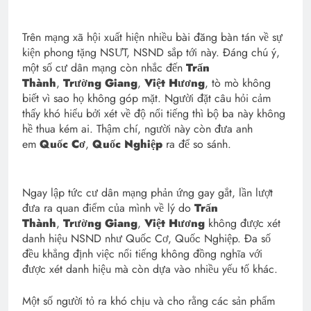
Trên mạng xã hội xuất hiện nhiều bài đăng bàn tán về sự
kiện phong tặng NSƯT, NSND sắp tới này. Đáng chú ý,
một số cư dân mạng còn nhắc đến
Trấn
Thành
,
Trường Giang
,
Việt Hương
, tò mò không
biết vì sao họ không góp mặt. Người đặt câu hỏi cảm
thấy khó hiểu bởi xét về độ nổi tiếng thì bộ ba này không
hề thua kém ai. Thậm chí, người này còn đưa anh
em
Quốc Cơ
,
Quốc Nghiệp
ra để so sánh.
Ngay lập tức cư dân mạng phản ứng gay gắt, lần lượt
đưa ra quan điểm của mình về lý do
Trấn
Thành
,
Trường Giang
,
Việt Hương
không được xét
danh hiệu NSND như Quốc Cơ, Quốc Nghiệp. Đa số
đều khẳng định việc nổi tiếng không đồng nghĩa với
được xét danh hiệu mà còn dựa vào nhiều yếu tố khác.
Một số người tỏ ra khó chịu và cho rằng các sản phẩm