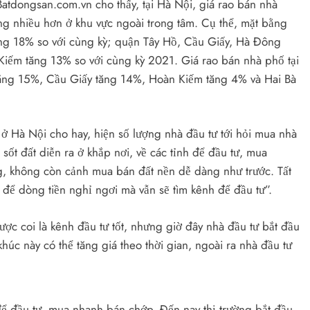
atdongsan.com.vn cho thấy, tại Hà Nội, giá rao bán nhà
ng nhiều hơn ở khu vực ngoài trong tâm. Cụ thể, mặt bằng
tăng 18% so với cùng kỳ; quận Tây Hồ, Cầu Giấy, Hà Đông
iếm tăng 13% so với cùng kỳ 2021. Giá rao bán nhà phố tại
ăng 15%, Cầu Giấy tăng 14%, Hoàn Kiếm tăng 4% và Hai Bà
 Hà Nội cho hay, hiện số lượng nhà đầu tư tới hỏi mua nhà
 sốt đất diễn ra ở khắp nơi, về các tỉnh để đầu tư, mua
g, không còn cảnh mua bán đất nền dễ dàng như trước. Tất
 để dòng tiền nghỉ ngơi mà vẫn sẽ tìm kênh để đầu tư”.
ợc coi là kênh đầu tư tốt, nhưng giờ đây nhà đầu tư bắt đầu
úc này có thể tăng giá theo thời gian, ngoài ra nhà đầu tư
h để đầu tư, mua nhanh bán chớp. Đến nay thị trường bắt đầu