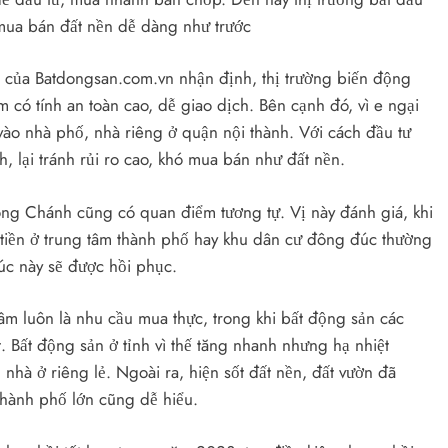
ua bán đất nền dễ dàng như trước
của Batdongsan.com.vn nhận định, thị trường biến động
có tính an toàn cao, dễ giao dịch. Bên cạnh đó, vì e ngại
 vào nhà phố, nhà riêng ở quận nội thành. Với cách đầu tư
nh, lại tránh rủi ro cao, khó mua bán như đất nền.
g Chánh cũng có quan điểm tương tự. Vị này đánh giá, khi
 tiền ở trung tâm thành phố hay khu dân cư đông đúc thường
úc này sẽ được hồi phục.
m luôn là nhu cầu mua thực, trong khi bất động sản các
. Bất động sản ở tỉnh vì thế tăng nhanh nhưng hạ nhiệt
nhà ở riêng lẻ. Ngoài ra, hiện sốt đất nền, đất vườn đã
 thành phố lớn cũng dễ hiểu.