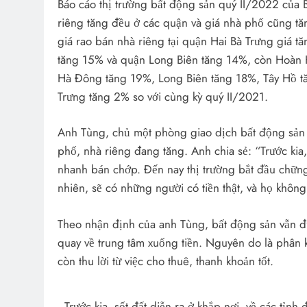
Báo cáo thị trường bất động sản quý II/2022 của B
riêng tăng đều ở các quận và giá nhà phố cũng tă
giá rao bán nhà riêng tại quận Hai Bà Trưng giá 
tăng 15% và quận Long Biên tăng 14%, còn Hoàn K
Hà Đông tăng 19%, Long Biên tăng 18%, Tây Hồ t
Trưng tăng 2% so với cùng kỳ quý II/2021.
Anh Tùng, chủ một phòng giao dịch bất động sản ở
phố, nhà riêng đang tăng. Anh chia sẻ: “Trước kia,
nhanh bán chớp. Đến nay thị trường bắt đầu chữn
nhiên, sẽ có những người có tiền thật, và họ không
Theo nhận định của anh Tùng, bất động sản vẫn đư
quay về trung tâm xuống tiền. Nguyên do là phân kh
còn thu lời từ việc cho thuê, thanh khoản tốt.
Trước kia, sốt đất diễn ra ở khắp nơi, về các tỉn