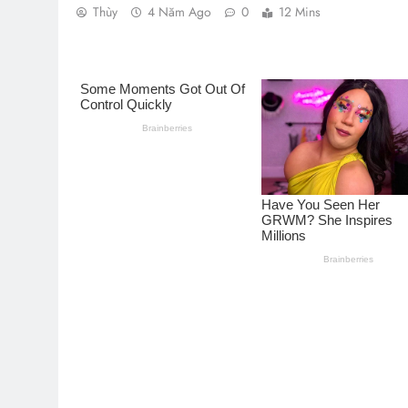
Thùy
4 Năm Ago
0
12 Mins