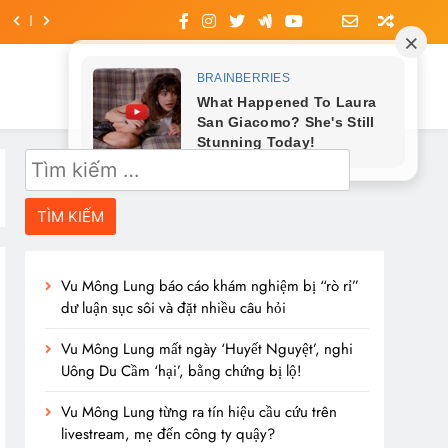
Tìm
kiếm
cho:
Vu Mông Lung báo cáo khám nghiệm bị “rò rỉ”
dư luận sục sôi và đặt nhiều câu hỏi
Vu Mông Lung mất ngày ‘Huyết Nguyệt’, nghi
Uông Du Cầm ‘hại’, bằng chứng bị lộ!
Vu Mông Lung từng ra tín hiệu cầu cứu trên
livestream, mẹ đến công ty quậy?