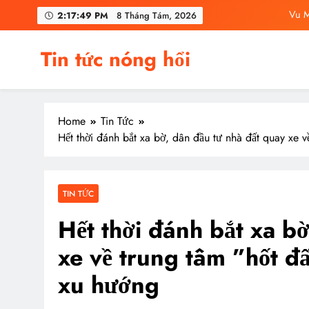
Skip
Vu M
2:17:51 PM
8 Tháng Tám, 2026
to
content
C
Tin tức nóng hổi
Vu Mông Lu
Vu Mông Lu
Home
Tin Tức
Vu M
Hết thời đánh bắt xa bờ, dân đầu tư nhà đất quay xe 
C
TIN TỨC
Hết thời đánh bắt xa b
xe về trung tâm ”hốt đ
xu hướng