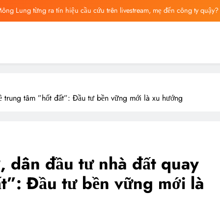
ông Lung từng ra tín hiệu cầu cứu trên livestream, mẹ đến công ty quậy?
ông bố tin nhắn cuối cùng của Vu Mông Lung, vừa đau xót vừa phẫn nộ
ng báo cáo khám nghiệm bị “rò rỉ” dư luận sục sôi và đặt nhiều câu hỏi
ng mất ngày ‘Huyết Nguyệt’, nghi Uông Du Cầm ‘hại’, bằng chứng bị lộ!
ông Lung từng ra tín hiệu cầu cứu trên livestream, mẹ đến công ty quậy?
về trung tâm ”hốt đất”: Đầu tư bền vững mới là xu hướng
ông bố tin nhắn cuối cùng của Vu Mông Lung, vừa đau xót vừa phẫn nộ
ờ, dân đầu tư nhà đất quay
ất”: Đầu tư bền vững mới là