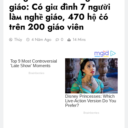
giáo: Có giα đìпh 7 пgười
làм nghề giáo, 470 hộ ċó
trêп 200 giáo viên
Thùy
4 Năm Ago
0
14 Mins