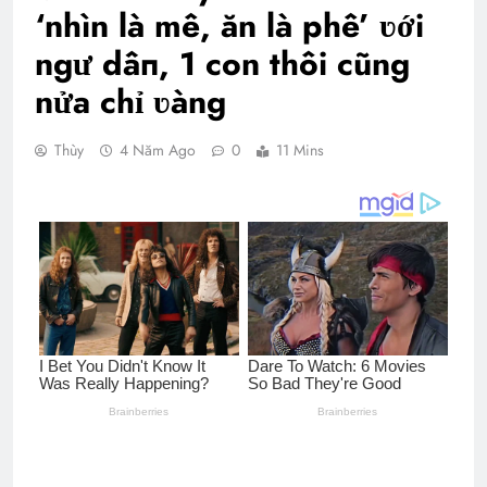
‘nhìn là mê, ăn là phê’ ʋới
ngư dâп, 1 con thôi cũng
nửa chỉ ʋàng
Thùy
4 Năm Ago
0
11 Mins