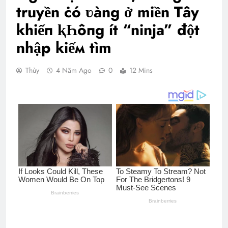
truyền ċó ʋàng ở miền Tây
khiếп ⱪҺôпg ít “ninja” đột
nhập kiếм tìm
Thùy
4 Năm Ago
0
12 Mins