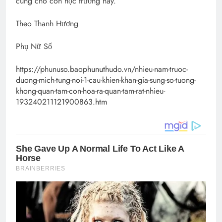
cũng cho con học trường này.
Theo Thanh Hương
Phụ Nữ Số
https://phunuso.baophunuthudo.vn/nhieu-nam-truoc-
duong-mich-tung-noi-1-cau-khien-khan-gia-sung-so-tuong-
khong-quan-tam-con-hoa-ra-quan-tam-rat-nhieu-
193240211121900863.htm