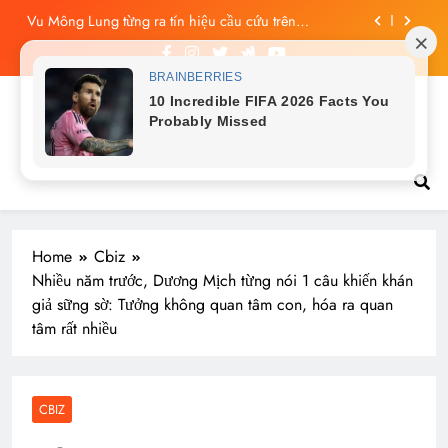
Skip
Công bố tin nhắn cuối cùng của Vu Mông Lung, vừa
to
đau xót vừa phẫn nộ
content
Vu Mông Lung báo cáo khám nghiệm bị “rò rỉ” dư
luận sục sôi và đặt nhiều câu hỏi
Vu Mông Lung mất ngày ‘Huyết Nguyệt’, nghi Uông
Du Cầm ‘hại’, bằng chứng bị lộ!
Tin tức nóng hổi
Vu Mông Lung từng ra tín hiệu cầu cứu trên
livestream, mẹ đến công ty quậy?
Công bố tin nhắn cuối cùng của Vu Mông Lung, vừa
đau xót vừa phẫn nộ
Home
Cbiz
Nhiều năm trước, Dương Mịch từng nói 1 câu khiến khán
giả sững sờ: Tưởng không quan tâm con, hóa ra quan
tâm rất nhiều
CBIZ