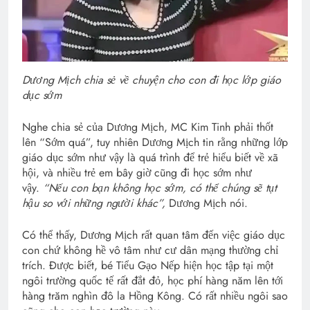
Dương Mịch chia sẻ về chuyện cho con đi học lớp giáo
dục sớm
Nghe chia sẻ của Dương Mịch, MC Kim Tinh phải thốt
lên “Sớm quá”, tuy nhiên Dương Mịch tin rằng những lớp
giáo dục sớm như vậy là quá trình để trẻ hiểu biết về xã
hội, và nhiều trẻ em bây giờ cũng đi học sớm như
vậy.
“Nếu con bạn không học sớm, có thể chúng sẽ tụt
hậu so với những người khác”,
Dương Mịch nói.
Có thể thấy, Dương Mịch rất quan tâm đến việc giáo dục
con chứ không hề vô tâm như cư dân mạng thường chỉ
trích. Được biết, bé Tiểu Gạo Nếp hiện học tập tại một
ngôi trường quốc tế rất đắt đỏ, học phí hàng năm lên tới
hàng trăm nghìn đô la Hồng Kông. Có rất nhiều ngôi sao