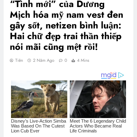
“Tình mới” của Dương
Mịch hóa mỹ nam vest đen
gây sốt, netizen bình luận:
Hai chữ đẹp trai thần thiếp
nói mãi cũng mệt rồi!
Tiên
2 Năm Ago
0
4 Mins