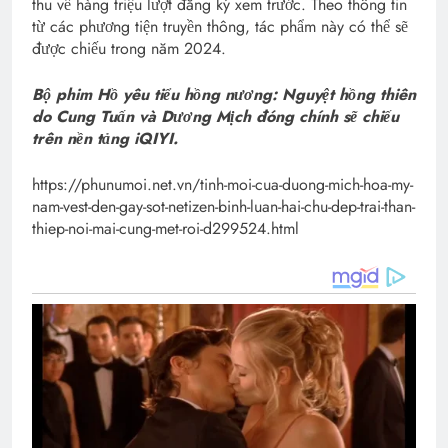
thu về hàng triệu lượt đăng ký xem trước. Theo thông tin
từ các phương tiện truyền thông, tác phẩm này có thể sẽ
được chiếu trong năm 2024.
Bộ phim Hồ yêu tiểu hồng nương: Nguyệt hồng thiên
do Cung Tuấn và Dương Mịch đóng chính sẽ chiếu
trên nền tảng iQIYI.
https://phunumoi.net.vn/tinh-moi-cua-duong-mich-hoa-my-
nam-vest-den-gay-sot-netizen-binh-luan-hai-chu-dep-trai-than-
thiep-noi-mai-cung-met-roi-d299524.html