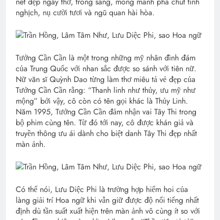
nét đẹp ngây thơ, trong sáng, mong manh pha chút tinh
nghịch, nụ cười tươi và ngũ quan hài hòa.
Tưởng Cần Cần là một trong những mỹ nhân đình đám
của Trung Quốc với nhan sắc được so sánh với tiên nữ.
Nữ văn sĩ Quỳnh Dao từng làm thơ miêu tả vẻ đẹp của
Tưởng Cần Cần rằng: “Thanh linh như thủy, ưu mỹ như
mộng” bởi vậy, cô còn có tên gọi khác là Thủy Linh.
Năm 1995, Tưởng Cần Cần đảm nhận vai Tây Thi trong
bộ phim cùng tên. Từ đó tới nay, cô được khán giả và
truyền thông ưu ái dành cho biệt danh Tây Thi đẹp nhất
màn ảnh.
Có thể nói, Lưu Diệc Phi là trường hợp hiếm hoi của
làng giải trí Hoa ngữ khi vẫn giữ được độ nổi tiếng nhất
định dù tần suất xuất hiện trên màn ảnh vô cùng ít so với