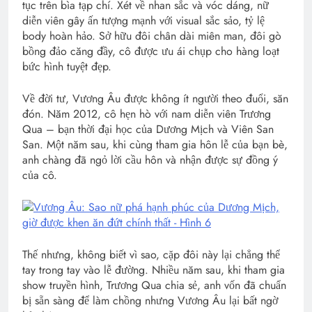
tục trên bìa tạp chí. Xét về nhan sắc và vóc dáng, nữ
diễn viên gây ấn tượng mạnh với visual sắc sảo, tỷ lệ
body hoàn hảo. Sở hữu đôi chân dài miên man, đôi gò
bồng đảo căng đầy, cô được ưu ái chụp cho hàng loạt
bức hình tuyệt đẹp.
Về đời tư, Vương Âu được không ít người theo đuổi, săn
đón. Năm 2012, cô hẹn hò với nam diễn viên Trương
Qua – bạn thời đại học của Dương Mịch và Viên San
San. Một năm sau, khi cùng tham gia hôn lễ của bạn bè,
anh chàng đã ngỏ lời cầu hôn và nhận được sự đồng ý
của cô.
Thế nhưng, không biết vì sao, cặp đôi này lại chẳng thể
tay trong tay vào lễ đường. Nhiều năm sau, khi tham gia
show truyền hình, Trương Qua chia sẻ, anh vốn đã chuẩn
bị sẵn sàng để làm chồng nhưng Vương Âu lại bất ngờ