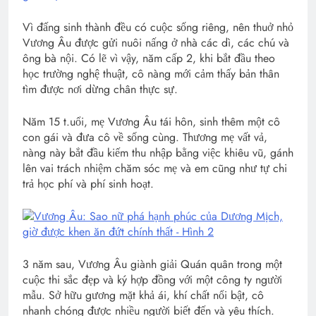
Vì đấng sinh thành đều có cuộc sống riêng, nên thuở nhỏ
Vương Âu được gửi nuôi nấng ở nhà các dì, các chú và
ông bà nội. Có lẽ vì vậy, năm cấp 2, khi bắt đầu theo
học trường nghệ thuật, cô nàng mới cảm thấy bản thân
tìm được nơi dừng chân thực sự.
Năm 15 t.uổi, mẹ Vương Âu tái hôn, sinh thêm một cô
con gái và đưa cô về sống cùng. Thương mẹ vất vả,
nàng này bắt đầu kiếm thu nhập bằng việc khiêu vũ, gánh
lên vai trách nhiệm chăm sóc mẹ và em cũng như tự chi
trả học phí và phí sinh hoạt.
3 năm sau, Vương Âu giành giải Quán quân trong một
cuộc thi sắc đẹp và ký hợp đồng với một công ty người
mẫu. Sở hữu gương mặt khả ái, khí chất nổi bật, cô
nhanh chóng được nhiều người biết đến và yêu thích.