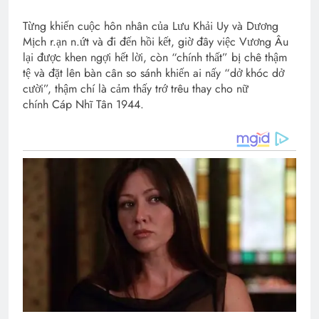
Từng khiến cuộc hôn nhân của Lưu Khải Uy và Dương
Mịch r.ạn n.ứt và đi đến hồi kết, giờ đây việc Vương Âu
lại được khen ngợi hết lời, còn “chính thất” bị chê thậm
tệ và đặt lên bàn cân so sánh khiến ai nấy “dở khóc dở
cười”, thậm chí là cảm thấy trớ trêu thay cho nữ
chính Cáp Nhĩ Tân 1944.