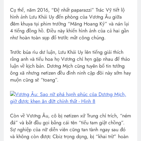
Cụ thể, năm 2016, “Đệ nhất paparazzi” Trác Vỹ tiết lộ
hình ảnh Lưu Khải Uy đến phòng của Vương Âu giữa
đêm khuya tại phim trường “Mãng Hoang Kỷ” và nán lại
4 tiếng đồng hồ. Điều này khiến hình ảnh của cả hai gần
như hoàn toàn sụp đổ trước mắt công chúng.
Trước búa rìu dư luận, Lưu Khải Uy lên tiếng giải thích
rằng anh và tiểu hoa họ Vương chỉ hẹn gặp nhau để thảo
luận về kịch bản. Dương Mịch cũng tuyên bố tin tưởng
ông xã nhưng netizen đều đinh ninh cặp đôi này sớm hay
muộn cũng sẽ “toang”.
Còn về Vương Âu, cô bị netizen xứ Trung chỉ trích, “ném
đá” và bắt đầu gọi bằng cái tên “tiểu tam giật chồng”.
Sự nghiệp của nữ diễn viên cũng tan tành ngay sau đó
và không còn được Cbiz trọng dụng, bị “khai trừ” hoàn